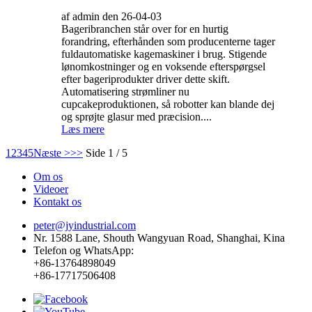
af admin den 26-04-03
Bageribranchen står over for en hurtig
forandring, efterhånden som producenterne tager
fuldautomatiske kagemaskiner i brug. Stigende
lønomkostninger og en voksende efterspørgsel
efter bageriprodukter driver dette skift.
Automatisering strømliner nu
cupcakeproduktionen, så robotter kan blande dej
og sprøjte glasur med præcision....
Læs mere
1
2
3
4
5
Næste >
>>
Side 1 / 5
Om os
Videoer
Kontakt os
peter@jyindustrial.com
Nr. 1588 Lane, Shouth Wangyuan Road, Shanghai, Kina
Telefon og WhatsApp:
+86-13764898049
+86-17717506408