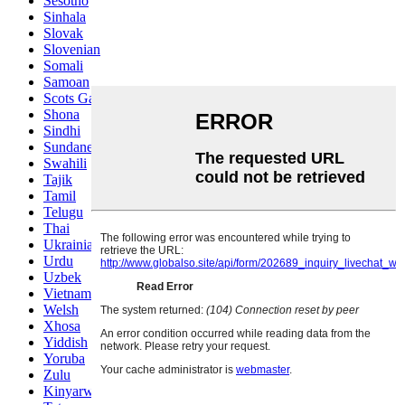
Sesotho
Sinhala
Slovak
Slovenian
Somali
Samoan
Scots Gaelic
Shona
Sindhi
Sundanese
Swahili
Tajik
Tamil
Telugu
Thai
Ukrainian
Urdu
Uzbek
Vietnamese
Welsh
Xhosa
Yiddish
Yoruba
Zulu
Kinyarwanda